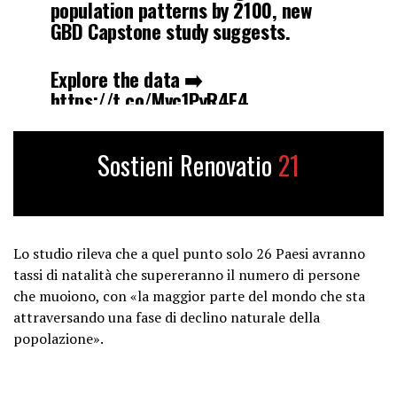
population patterns by 2100, new
GBD Capstone study suggests.
Explore the data ➡️
https://t.co/Mvc1PyR4F4
pic.twitter.com/xdpSjVLrQJ
Sostieni Renovatio
21
— The Lancet (@TheLancet)
March
20, 2024
Lo studio rileva che a quel punto solo 26 Paesi avranno
tassi di natalità che supereranno il numero di persone
che muoiono, con «la maggior parte del mondo che sta
attraversando una fase di declino naturale della
popolazione».