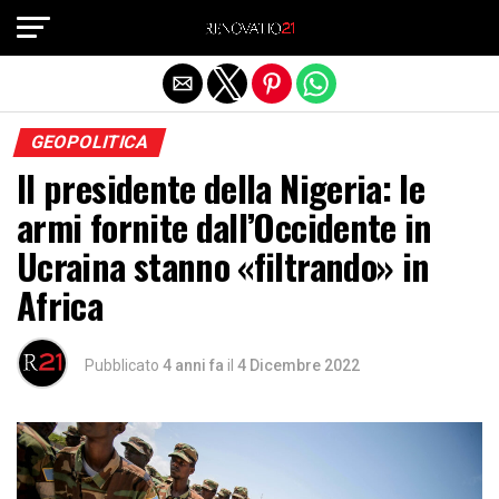
Exit mobile version
GEOPOLITICA
Il presidente della Nigeria: le
armi fornite dall’Occidente in
Ucraina stanno «filtrando» in
Africa
Pubblicato
4 anni fa
il
4 Dicembre 2022