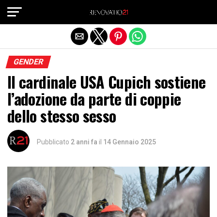
Exit mobile version
GENDER
Il cardinale USA Cupich sostiene
l’adozione da parte di coppie
dello stesso sesso
Pubblicato
2 anni fa
il
14 Gennaio 2025