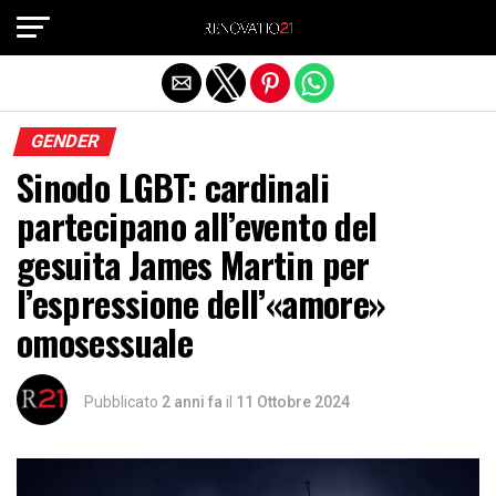
Exit mobile version
GENDER
Sinodo LGBT: cardinali
partecipano all’evento del
gesuita James Martin per
l’espressione dell’«amore»
omosessuale
Pubblicato
2 anni fa
il
11 Ottobre 2024