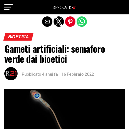
Exit mobile version
BIOETICA
Gameti artificiali: semaforo
verde dai bioetici
Pubblicato
4 anni fa
il
16 Febbraio 2022