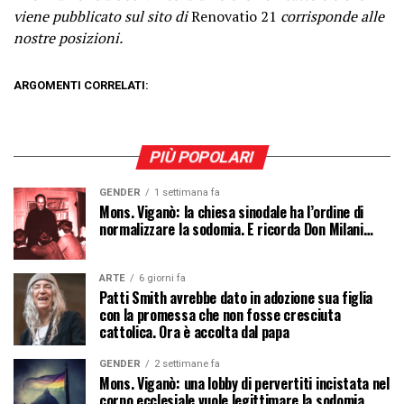
viene pubblicato sul sito di
Renovatio 21
corrisponde alle
nostre posizioni.
ARGOMENTI CORRELATI:
PIÙ POPOLARI
GENDER
1 settimana fa
Mons. Viganò: la chiesa sinodale ha l’ordine di
normalizzare la sodomia. E ricorda Don Milani…
ARTE
6 giorni fa
Patti Smith avrebbe dato in adozione sua figlia
con la promessa che non fosse cresciuta
cattolica. Ora è accolta dal papa
GENDER
2 settimane fa
Mons. Viganò: una lobby di pervertiti incistata nel
corpo ecclesiale vuole legittimare la sodomia