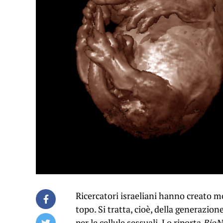
Ricercatori israeliani hanno creato mo
topo. Si tratta, cioè, della generazi
per le cellule sessuali. Lo riporta
BioN