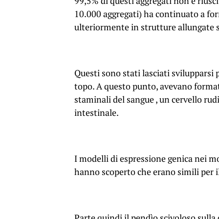
99,5% di questi aggregati non è riusci
10.000 aggregati) ha continuato a for
ulteriormente in strutture allungate 
Questi sono stati lasciati svilupparsi
topo. A questo punto, avevano format
staminali del
sangue , un cervello ru
intestinale.
I modelli di espressione genica nei mo
hanno scoperto che erano simili per i
Parte quindi il pendìo scivoloso sulla