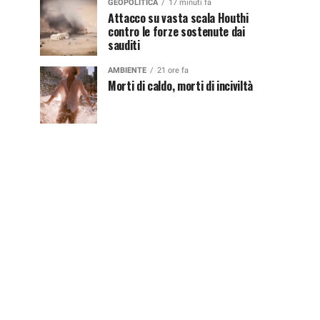
GEOPOLITICA
17 minuti fa
Attacco su vasta scala Houthi
contro le forze sostenute dai
sauditi
AMBIENTE
21 ore fa
Morti di caldo, morti di inciviltà