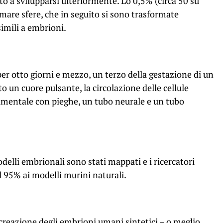
to a svilupparsi ulteriormente. Lo 0,5% (circa 50 su
mare sfere, che in seguito si sono trasformate
simili a embrioni.
 per otto giorni e mezzo, un terzo della gestazione di un
o un cuore pulsante, la circolazione
delle cellule
dimentale con pieghe, un tubo neurale e un tubo
delli embrionali sono stati mappati e i ricercatori
l 95% ai modelli murini naturali.
 creazione degli embrioni umani sintetici – o meglio,