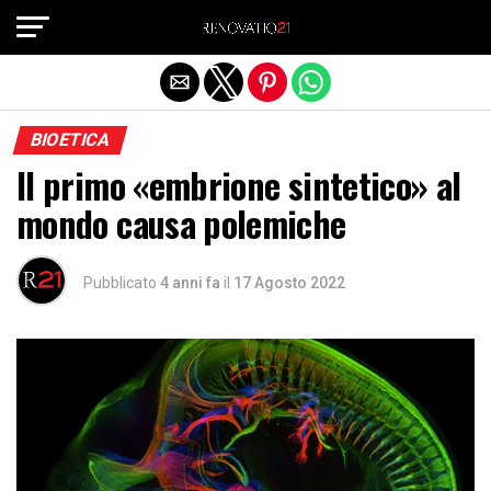
Exit mobile version
BIOETICA
Il primo «embrione sintetico» al
mondo causa polemiche
Pubblicato
4 anni fa
il
17 Agosto 2022