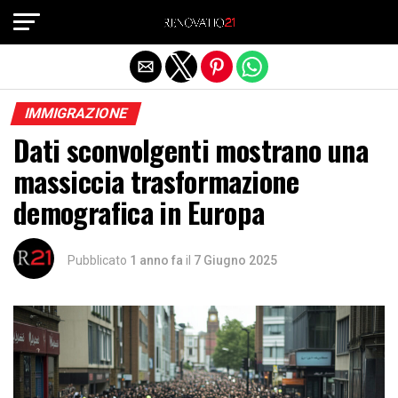
Exit mobile version
IMMIGRAZIONE
Dati sconvolgenti mostrano una
massiccia trasformazione
demografica in Europa
Pubblicato
1 anno fa
il
7 Giugno 2025