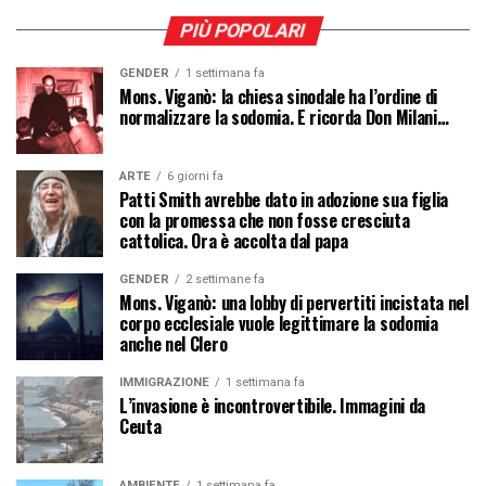
PIÙ POPOLARI
GENDER
1 settimana fa
Mons. Viganò: la chiesa sinodale ha l’ordine di
normalizzare la sodomia. E ricorda Don Milani…
ARTE
6 giorni fa
Patti Smith avrebbe dato in adozione sua figlia
con la promessa che non fosse cresciuta
cattolica. Ora è accolta dal papa
GENDER
2 settimane fa
Mons. Viganò: una lobby di pervertiti incistata nel
corpo ecclesiale vuole legittimare la sodomia
anche nel Clero
IMMIGRAZIONE
1 settimana fa
L’invasione è incontrovertibile. Immagini da
Ceuta
AMBIENTE
1 settimana fa