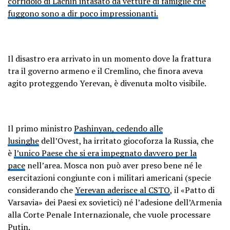
corridoio di Lachin intasato da vetture di famiglie che
fuggono sono a dir poco impressionanti.
Il disastro era arrivato in un momento dove la frattura
tra il governo armeno e il Cremlino, che finora aveva
agito proteggendo Yerevan, è divenuta molto visibile.
Il primo ministro
Pashinyan, cedendo alle
lusinghe
dell’Ovest, ha irritato giocoforza la Russia, che
è
l’unico Paese che si era impegnato davvero per la
pace
nell’area. Mosca non può aver preso bene né le
esercitazioni congiunte con i militari americani (specie
considerando che
Yerevan aderisce al CSTO
, il «Patto di
Varsavia» dei Paesi ex sovietici) né l’adesione dell’Armenia
alla Corte Penale Internazionale, che vuole processare
Putin.