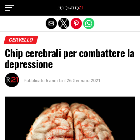
Exit mobile version
CERVELLO
Chip cerebrali per combattere la
depressione
Pubblicato
6 anni fa
il
26 Gennaio 2021