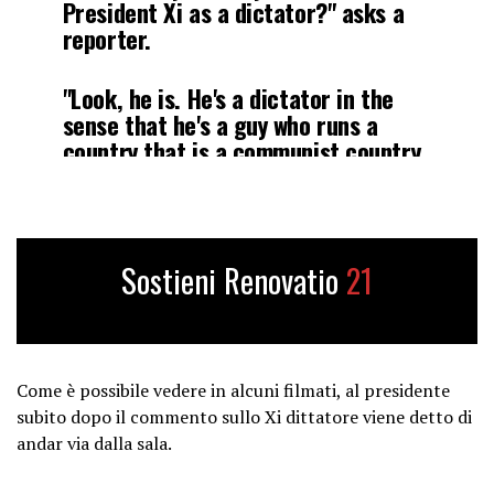
President Xi as a dictator?" asks a
reporter.
"Look, he is. He's a dictator in the
sense that he's a guy who runs a
country that is a communist country
that's based on a form of government
totally different than ours," says
Pres. Biden.
pic.twitter.com/JjZeGBNcU2
Sostieni Renovatio
21
— Last Call (@LastCallCNBC)
November 16, 2023
Come è possibile vedere in alcuni filmati, al presidente
subito dopo il commento sullo Xi dittatore viene detto di
andar via dalla sala.