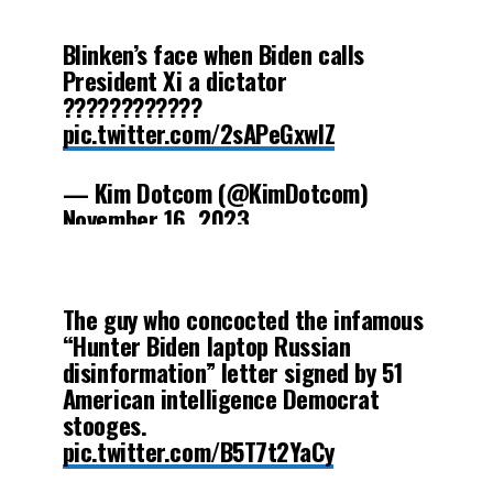
Blinken’s face when Biden calls
President Xi a dictator
????????????
pic.twitter.com/2sAPeGxwlZ
— Kim Dotcom (@KimDotcom)
November 16, 2023
The guy who concocted the infamous
“Hunter Biden laptop Russian
disinformation” letter signed by 51
American intelligence Democrat
stooges.
pic.twitter.com/B5T7t2YaCy