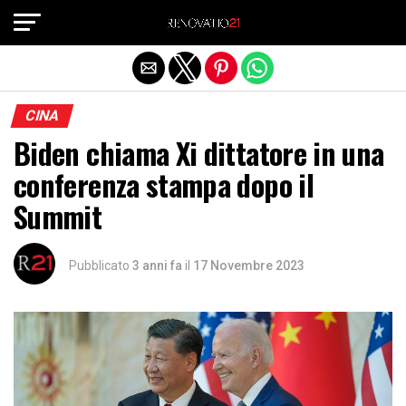
Exit mobile version
CINA
Biden chiama Xi dittatore in una
conferenza stampa dopo il
Summit
Pubblicato
3 anni fa
il
17 Novembre 2023