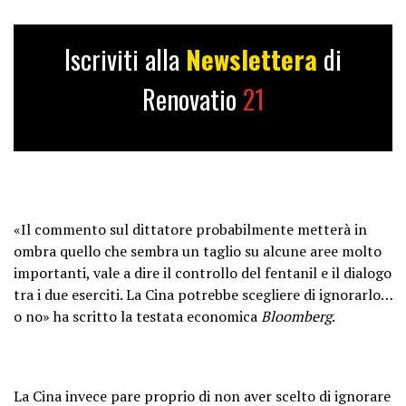
— James Woods
(@RealJamesWoods)
November 16,
Iscriviti alla
Newslettera
di
2023
Renovatio
21
«Il commento sul dittatore probabilmente metterà in
ombra quello che sembra un taglio su alcune aree molto
importanti, vale a dire il controllo del fentanil e il dialogo
tra i due eserciti. La Cina potrebbe scegliere di ignorarlo…
o no» ha scritto la testata economica
Bloomberg
.
La Cina invece pare proprio di non aver scelto di ignorare