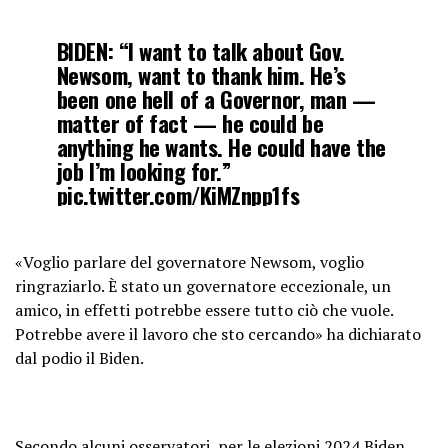
BIDEN: “I want to talk about Gov.
Newsom, want to thank him. He’s
been one hell of a Governor, man —
matter of fact — he could be
anything he wants. He could have the
job I’m looking for.”
pic.twitter.com/KiMZnpp1fs
— Breaking911 (@Breaking911)
«Voglio parlare del governatore Newsom, voglio
November 16, 2023
ringraziarlo. È stato un governatore eccezionale, un
amico, in effetti potrebbe essere tutto ciò che vuole.
Potrebbe avere il lavoro che sto cercando» ha dichiarato
dal podio il Biden.
Secondo alcuni osservatori, per le elezioni 2024 Biden