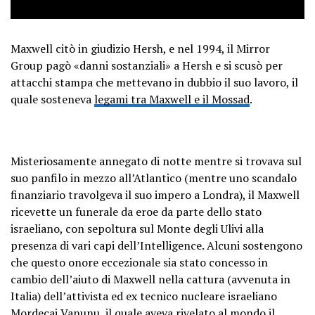
Maxwell citò in giudizio Hersh, e nel 1994, il Mirror
Group pagò «danni sostanziali» a Hersh e si scusò per
attacchi stampa che mettevano in dubbio il suo lavoro, il
quale sosteneva
legami tra Maxwell e il Mossad
.
Misteriosamente annegato di notte mentre si trovava sul
suo panfilo in mezzo all’Atlantico (mentre uno scandalo
finanziario travolgeva il suo impero a Londra), il Maxwell
ricevette un funerale da eroe da parte dello stato
israeliano, con sepoltura sul Monte degli Ulivi alla
presenza di vari capi dell’Intelligence. Alcuni sostengono
che questo onore eccezionale sia stato concesso in
cambio dell’aiuto di Maxwell nella cattura (avvenuta in
Italia) dell’attivista ed ex tecnico nucleare israeliano
Mordecai Vanunu, il quale aveva rivelato al mondo il