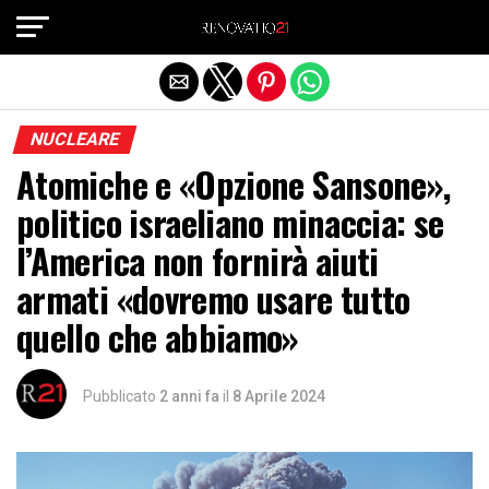
Exit mobile version
NUCLEARE
Atomiche e «Opzione Sansone»,
politico israeliano minaccia: se
l’America non fornirà aiuti
armati «dovremo usare tutto
quello che abbiamo»
Pubblicato
2 anni fa
il
8 Aprile 2024