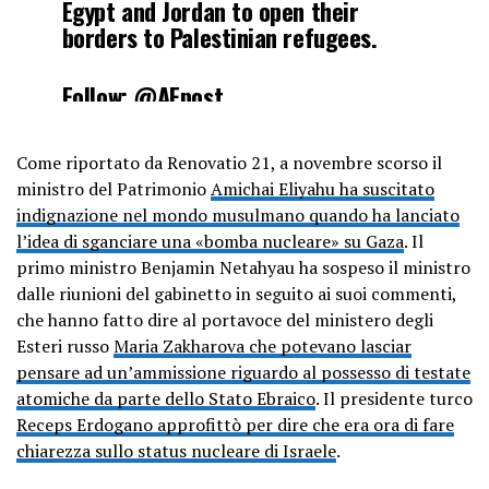
Egypt and Jordan to open their
borders to Palestinian refugees.
Follow:
@AFpost
pic.twitter.com/3nAy01AOzE
Come riportato da Renovatio 21, a novembre scorso il
— AF Post (@AFpost)
October 17,
ministro del Patrimonio
Amichai Eliyahu ha suscitato
2023
indignazione nel mondo musulmano quando ha lanciato
l’idea di sganciare una «bomba nucleare» su Gaza
. Il
primo ministro Benjamin Netahyau ha sospeso il ministro
dalle riunioni del gabinetto in seguito ai suoi commenti,
che hanno fatto dire al portavoce del ministero degli
Esteri russo
Maria Zakharova che potevano lasciar
pensare ad un’ammissione riguardo al possesso di testate
atomiche da parte dello Stato Ebraico
. Il presidente turco
Receps Erdogano approfittò per dire che era ora di fare
chiarezza sullo status nucleare di Israele
.