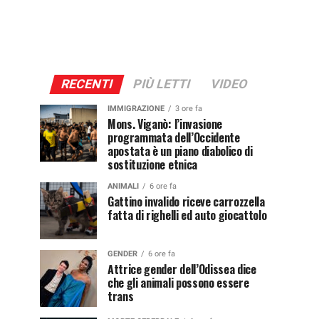
RECENTI
PIÙ LETTI
VIDEO
IMMIGRAZIONE
3 ore fa
Mons. Viganò: l’invasione
programmata dell’Occidente
apostata è un piano diabolico di
sostituzione etnica
ANIMALI
6 ore fa
Gattino invalido riceve carrozzella
fatta di righelli ed auto giocattolo
GENDER
6 ore fa
Attrice gender dell’Odissea dice
che gli animali possono essere
trans