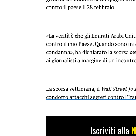
contro il paese il 28 febbraio.
«La verità è che gli Emirati Arabi Uni
contro il mio Paese. Quando sono in
condanna», ha dichiarato la scorsa se
ai giornalisti a margine di un incont
La scorsa settimana, il
Wall Street Jo
condotto attacchi segreti contro l’Ira
Iscriviti alla
N