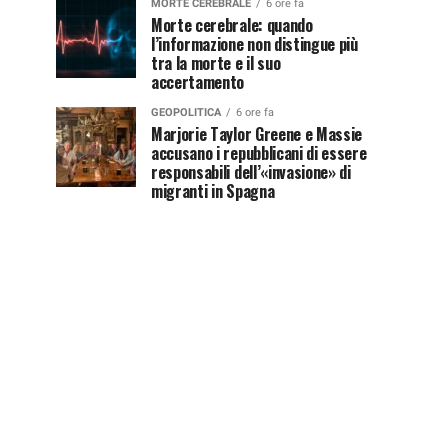
MORTE CEREBRALE
6 ore fa
Morte cerebrale: quando
l’informazione non distingue più
tra la morte e il suo
accertamento
GEOPOLITICA
6 ore fa
Marjorie Taylor Greene e Massie
accusano i repubblicani di essere
responsabili dell’«invasione» di
migranti in Spagna