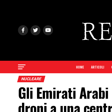
HOME
ARTICOLI
NUCLEARE
Gli Emirati Arab
droni a una cent