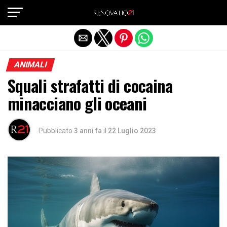
Exit mobile version
ANIMALI
Squali strafatti di cocaina
minacciano gli oceani
Pubblicato
3 anni fa
il
22 Luglio 2023