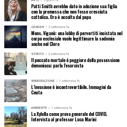
ARTE
5 giorni fa
Patti Smith avrebbe dato in adozione sua figlia
con la promessa che non fosse cresciuta
cattolica. Ora è accolta dal papa
GENDER
2 settimane fa
Mons. Viganò: una lobby di pervertiti incistata nel
corpo ecclesiale vuole legittimare la sodomia
anche nel Clero
SPIRITO
2 settimane fa
Il peccato mortale è peggiore della possessione
demoniaca: parla l’esorcista
IMMIGRAZIONE
1 settimana fa
L’invasione è incontrovertibile. Immagini da
Ceuta
AMBIENTE
1 settimana fa
La Xylella come prova generale del COVID.
Intervista al professor Luca Marini