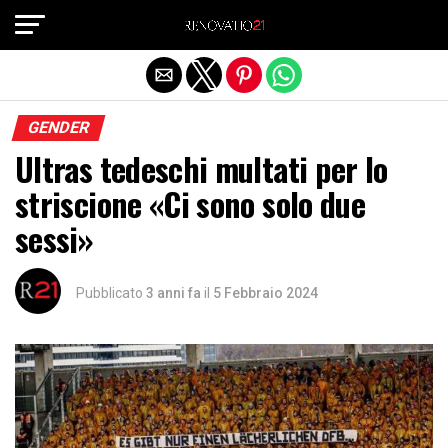
Exit mobile version
GENDER
Ultras tedeschi multati per lo
striscione «Ci sono solo due
sessi»
Pubblicato
3 anni fa
il
5 Febbraio 2024