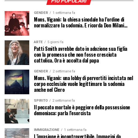
PIÙ POPOLARI
GENDER
1 settimana fa
Mons. Viganò: la chiesa sinodale ha l’ordine di
normalizzare la sodomia. E ricorda Don Milani…
ARTE
5 giorni fa
Patti Smith avrebbe dato in adozione sua figlia
con la promessa che non fosse cresciuta
cattolica. Ora è accolta dal papa
GENDER
2 settimane fa
Mons. Viganò: una lobby di pervertiti incistata nel
corpo ecclesiale vuole legittimare la sodomia
anche nel Clero
SPIRITO
2 settimane fa
Il peccato mortale è peggiore della possessione
demoniaca: parla l’esorcista
IMMIGRAZIONE
1 settimana fa
L’invasione è incontrovertibile. Immagini da