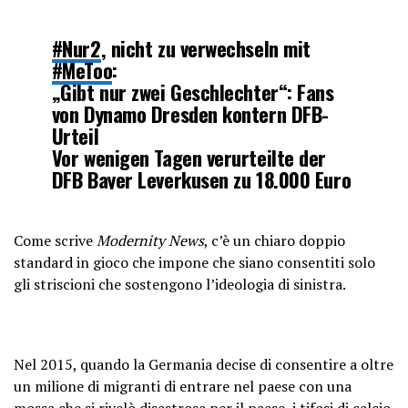
#Nur2
, nicht zu verwechseln mit
#MeToo
:
„Gibt nur zwei Geschlechter“: Fans
von Dynamo Dresden kontern DFB-
Urteil
Vor wenigen Tagen verurteilte der
DFB Bayer Leverkusen zu 18.000 Euro
Strafe wegen eines Banners zur
Geschlechter-Debatte. Die Dresdner
Fans zogen nun nach, was…
Come scrive
Modernity News
, c’è un chiaro doppio
pic.twitter.com/uBzXa1slg6
standard in gioco che impone che siano consentiti solo
gli striscioni che sostengono l’ideologia di sinistra.
— Markus Haintz
(@Haintz_MediaLaw)
February 4,
2024
Nel 2015, quando la Germania decise di consentire a oltre
un milione di migranti di entrare nel paese con una