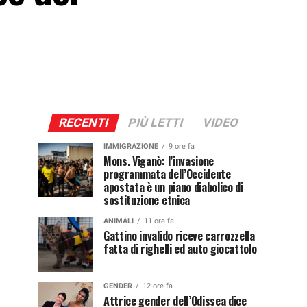
RECENTI
PIÙ LETTI
VIDEO
IMMIGRAZIONE
9 ore fa
Mons. Viganò: l’invasione
programmata dell’Occidente
apostata è un piano diabolico di
sostituzione etnica
ANIMALI
11 ore fa
Gattino invalido riceve carrozzella
fatta di righelli ed auto giocattolo
GENDER
12 ore fa
Attrice gender dell’Odissea dice