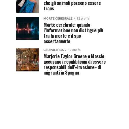
che gli animali possono essere
trans
MORTE CEREBRALE
12 ore fa
Morte cerebrale: quando
l’informazione non distingue più
tra la morte e il suo
accertamento
GEOPOLITICA
12 ore fa
Marjorie Taylor Greene e Massie
accusano i repubblicani di essere
responsabili dell’«invasione» di
migranti in Spagna