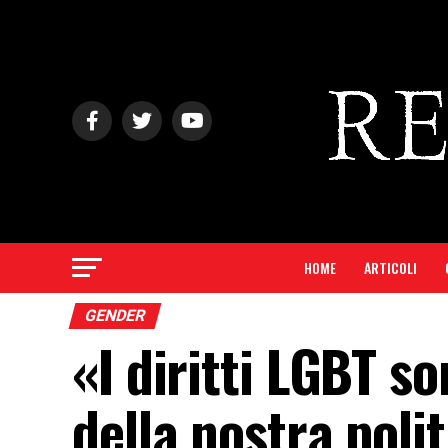
HOME
ARTICOLI
GENDER
«I diritti LGBT 
della nostra poli