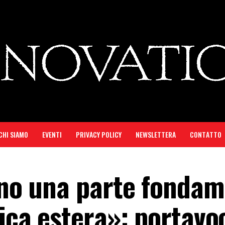
CHI SIAMO
EVENTI
PRIVACY POLICY
NEWSLETTERA
CONTATTO
sono una parte fonda
tica estera»: portavo