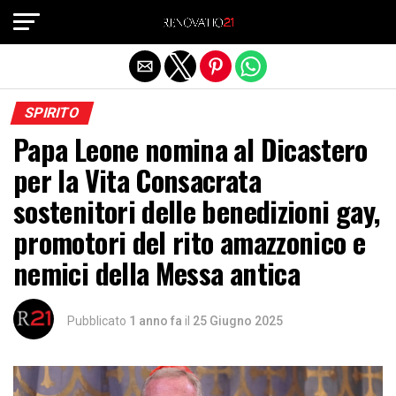
Exit mobile version
SPIRITO
Papa Leone nomina al Dicastero
per la Vita Consacrata
sostenitori delle benedizioni gay,
promotori del rito amazzonico e
nemici della Messa antica
Pubblicato
1 anno fa
il
25 Giugno 2025