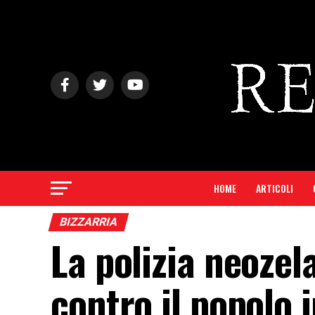
HOME
ARTICOLI
BIZZARRIA
La polizia neoze
contro il popolo 