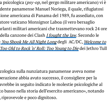
ra psicologica (
psy-op
, nel gergo militare americano) vi è
idente panamense Manuel Noriega, il quale, rifugiatosi
sione americana di Panama del 1989, fu assediato, con
atore vaticano Monsignor Laboa (il vero bersaglio
parlanti militari americani che trasmettevano rock 24 ore
, della canzone dei Clash
I fought the law
. Secondo le
e
You Shook Me All Night Long
degli AC/DC,
Welcome to
Too Old to Rock ‘n’ Roll: Too Young to Die
dei Jethro Tull
sicologica sulla nunziatura panamense aveva nome
perazione abbia avuto successo, il consigliere per la
vrebbe in seguito indicato le molestie psicologiche al
basso nella storia dell’esercito americano», notando
, riprovevole e poco dignitoso.