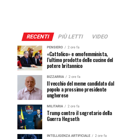
RECENTI
PIÙ LETTI
VIDEO
PENSIERO
2 ore fa
«Cattolico» e omofemminista,
l’ultimo prodotto delle cucine del
potere britannico
BIZZARRIA
2 ore fa
Il vecchio del meme candidato dal
popolo a prossimo presidente
ungherese
MILITARIA
2 ore fa
Trump contro il segretario della
Guerra Hegseth
INTELLIGENZA ARTIFICIALE
2 ore fa