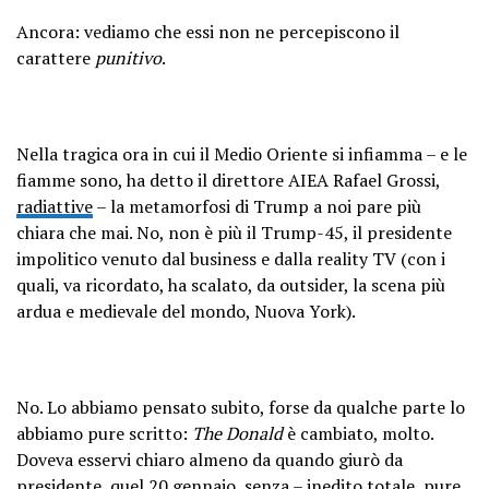
Ancora: vediamo che essi non ne percepiscono il
carattere
punitivo
.
Nella tragica ora in cui il Medio Oriente si infiamma – e le
fiamme sono, ha detto il direttore AIEA Rafael Grossi,
radiattive
– la metamorfosi di Trump a noi pare più
chiara che mai. No, non è più il Trump-45, il presidente
impolitico venuto dal business e dalla reality TV (con i
quali, va ricordato, ha scalato, da outsider, la scena più
ardua e medievale del mondo, Nuova York).
No. Lo abbiamo pensato subito, forse da qualche parte lo
abbiamo pure scritto:
The Donald
è cambiato, molto.
Doveva esservi chiaro almeno da quando giurò da
presidente, quel 20 gennaio, senza – inedito totale, pure