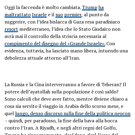
Oggi la faccenda è molto cambiata.
Trump
ha
maltrattato
Israele
e il
suo
premier
, al punto da
suggerire, con l’idea bislacca di Gaza resa paradisiaco
resort
mediterraneo, l’idea che lo Stato Giudaico non
avrà mai il controllo della striscia necessaria al
compimento del disegno del «Grande Israele».
Con
evidenza, tuttavia, ha lasciato mano libera, intuendo una
debolezza attuale attorno all’Iran.
La Russia e la Cina interverranno a favore di Teheran? Il
potere dell’ayatollah sulla popolazione è così saldo?
Sono calcoli che deve aver fatto, mentre diviene chiaro a
cosa sia servito il viaggio in Arabia dello scorso mese, e
quel
lungo, denso discorso sulla fine della politica neocon
– quindi, per paradosso, la fine della bava alla bocca
contro l’Iran. A Riyadh, e negli altri regni del Golfo,
Trump ha riprogrammato,
deal
dopo
deal,
l’asse del