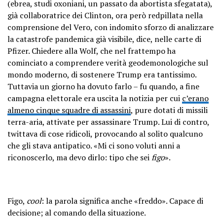
(ebrea, studi oxoniani, un passato da abortista sfegatata),
già collaboratrice dei Clinton, ora però redpillata nella
comprensione del Vero, con indomito sforzo di analizzare
la catastrofe pandemica già visibile, dice, nelle carte di
Pfizer. Chiedere alla Wolf, che nel frattempo ha
cominciato a comprendere verità geodemonologiche sul
mondo moderno, di sostenere Trump era tantissimo.
Tuttavia un giorno ha dovuto farlo – fu quando, a fine
campagna elettorale era uscita la notizia per cui
c’erano
almeno cinque squadre di assassini
, pure dotati di missili
terra-aria, attivate per assassinare Trump. Lui di contro,
twittava di cose ridicoli, provocando al solito qualcuno
che gli stava antipatico. «Mi ci sono voluti anni a
riconoscerlo, ma devo dirlo: tipo che sei
figo
».
Figo,
cool
: la parola significa anche «freddo». Capace di
decisione; al comando della situazione.