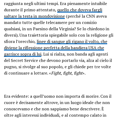
raggiunta negli ultimi tempi. Era pienamente intuibile
durante il primo attentato,
quello che doveva fargli
saltare la testa in mondovisione
(perché la CNN aveva
mandato tutte quelle telecamere per un comizio
qualsiasi, in un Paesino della Virginia? Se lo chiedono in
diversi). Una traiettoria spiegabile solo con la religione gli
sfiora l’orecchio,
linee di sangue gli rigano il volto, che
diviene la riflessione perfetta della bandiera USA che
garrisce sopra di lui
. Lui si rialza, non banda agli agenti
del Secret Service che devono portarlo via, alza al cielo il
pugno, si rivolge al suo popolo, e gli chiede per tre volte
di continuare a lottare. «
Fight
,
fight
,
fight
».
Era evidente: a quell’uomo non importa di morire. Con il
cuore è decisamente altrove, in un luogo ideale che non
conoscevamo e che non sappiamo bene descrivere. È
oltre agli interessi individuali, e al contempo calato in