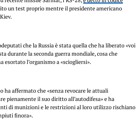
più recente missile Sarmat, l’RS-28,
è detto in codice
uito un test proprio mentre il presidente americano
 Kiev.
odeputati che la Russia è stata quella che ha liberato «voi
sta durante la seconda guerra mondiale, cosa che
 esortato l’organismo a «sciogliersi».
o ha affermato che «senza revocare le attuali
are pienamente il suo diritto all’autodifesa» e ha
ti di munizioni e le restrizioni al loro utilizzo rischiano
mpiuti finora».