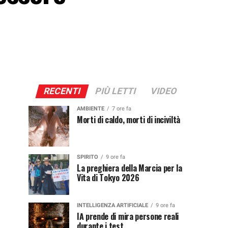
RECENTI
PIÙ LETTI
VIDEO
AMBIENTE
7 ore fa
Morti di caldo, morti di inciviltà
SPIRITO
9 ore fa
La preghiera della Marcia per la
Vita di Tokyo 2026
INTELLIGENZA ARTIFICIALE
9 ore fa
IA prende di mira persone reali
durante i test