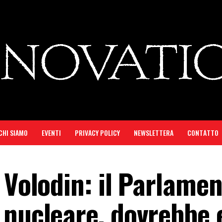
CHI SIAMO
EVENTI
PRIVACY POLICY
NEWSLETTERA
CONTATTO
 Volodin: il Parlame
 nucleare, dovrebbe 