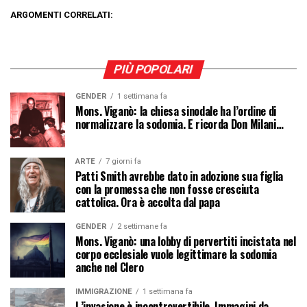
ARGOMENTI CORRELATI:
PIÙ POPOLARI
GENDER
1 settimana fa
Mons. Viganò: la chiesa sinodale ha l’ordine di
normalizzare la sodomia. E ricorda Don Milani…
ARTE
7 giorni fa
Patti Smith avrebbe dato in adozione sua figlia
con la promessa che non fosse cresciuta
cattolica. Ora è accolta dal papa
GENDER
2 settimane fa
Mons. Viganò: una lobby di pervertiti incistata nel
corpo ecclesiale vuole legittimare la sodomia
anche nel Clero
IMMIGRAZIONE
1 settimana fa
L’invasione è incontrovertibile. Immagini da