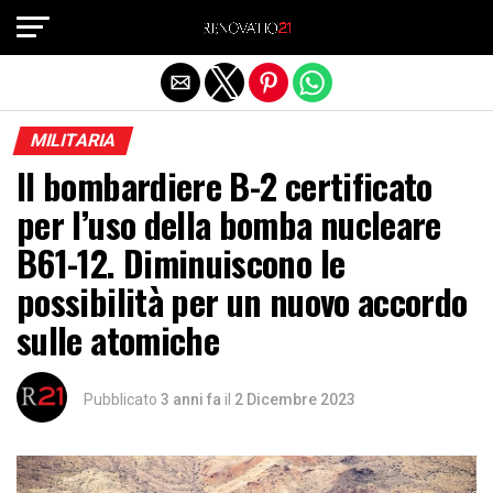
Exit mobile version
MILITARIA
Il bombardiere B-2 certificato
per l’uso della bomba nucleare
B61-12. Diminuiscono le
possibilità per un nuovo accordo
sulle atomiche
Pubblicato
3 anni fa
il
2 Dicembre 2023