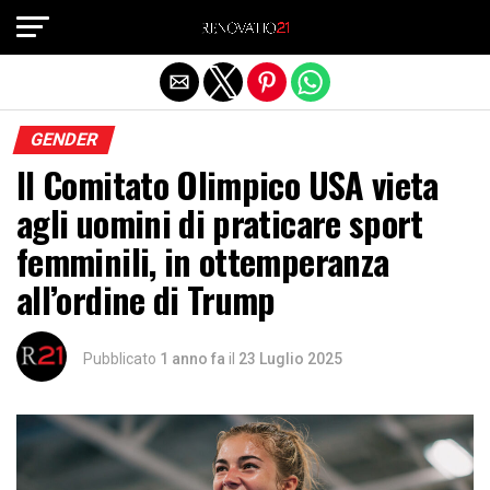
Exit mobile version
GENDER
Il Comitato Olimpico USA vieta
agli uomini di praticare sport
femminili, in ottemperanza
all’ordine di Trump
Pubblicato
1 anno fa
il
23 Luglio 2025