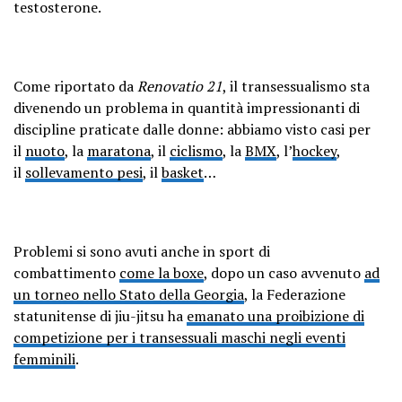
testosterone.
Come riportato da
Renovatio 21
, il transessualismo sta
divenendo un problema in quantità impressionanti di
discipline praticate dalle donne: abbiamo visto casi per
il
nuoto
, la
maratona
, il
ciclismo
, la
BMX
, l’
hockey
,
il
sollevamento pesi
, il
basket
…
Problemi si sono avuti anche in sport di
combattimento
come la boxe
, dopo un caso avvenuto
ad
un torneo nello Stato della Georgia
, la Federazione
statunitense di jiu-jitsu ha
emanato una proibizione di
competizione per i transessuali maschi negli eventi
femminili
.