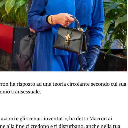
on ha risposto ad una teoria circolante secondo cui sua
uomo transessuale.
azioni e gli scenari inventati», ha detto Macron ai
ne alla fine ci credono e ti disturbano, anche nella tua