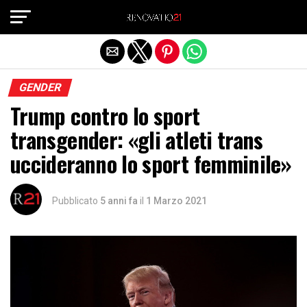
Exit mobile version
GENDER
Trump contro lo sport
transgender: «gli atleti trans
uccideranno lo sport femminile»
Pubblicato
5 anni fa
il
1 Marzo 2021