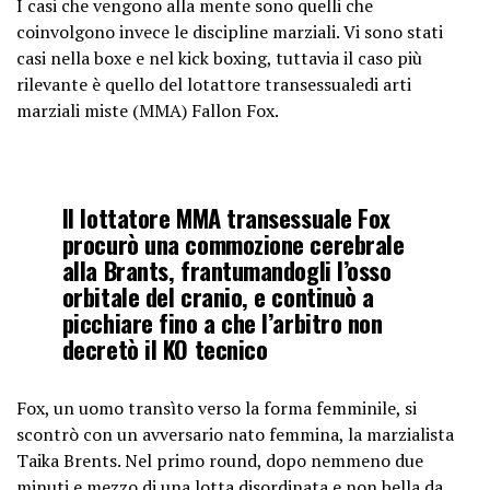
I casi che vengono alla mente sono quelli che
coinvolgono invece le discipline marziali. Vi sono stati
casi nella boxe e nel kick boxing, tuttavia il caso più
rilevante è quello del lotattore transessualedi arti
marziali miste (MMA) Fallon Fox.
Il lottatore MMA transessuale Fox
procurò una commozione cerebrale
alla Brants, frantumandogli l’osso
orbitale del cranio, e continuò a
picchiare fino a che l’arbitro non
decretò il KO tecnico
Fox, un uomo transìto verso la forma femminile, si
scontrò con un avversario nato femmina, la marzialista
Taika Brents. Nel primo round, dopo nemmeno due
minuti e mezzo di una lotta disordinata e non bella da