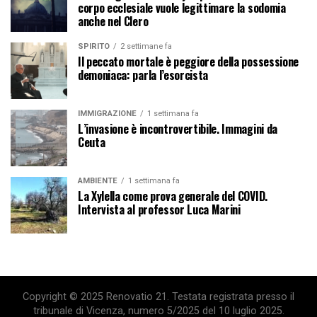
corpo ecclesiale vuole legittimare la sodomia
anche nel Clero
SPIRITO
2 settimane fa
Il peccato mortale è peggiore della possessione
demoniaca: parla l’esorcista
IMMIGRAZIONE
1 settimana fa
L’invasione è incontrovertibile. Immagini da
Ceuta
AMBIENTE
1 settimana fa
La Xylella come prova generale del COVID.
Intervista al professor Luca Marini
Copyright © 2025 Renovatio 21. Testata registrata presso il
tribunale di Vicenza, numero 5/2025 del 10 luglio 2025.