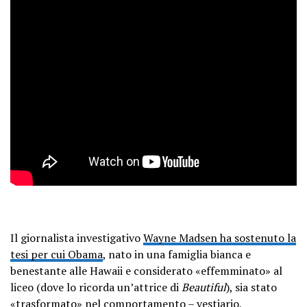
Il giornalista investigativo
Wayne Madsen ha sostenuto la
tesi per cui Obama
, nato in una famiglia bianca e
benestante alle Hawaii e considerato «effemminato» al
liceo (dove lo ricorda un’attrice di
Beautiful
), sia stato
«trasformato» nel comportamento – vestiario,