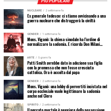
PIÙ POPOLARI
NUCLEARE
2 settimane fa
Ex generale tedesco: ci stiamo avvicinando a una
guerra nucleare che distruggerà la civiltà
GENDER
1 settimana fa
Mons. Viganò: la chiesa sinodale ha l’ordine di
normalizzare la sodomia. E ricorda Don Milani…
ARTE
5 giorni fa
Patti Smith avrebbe dato in adozione sua figlia
con la promessa che non fosse cresciuta
cattolica. Ora è accolta dal papa
GENDER
2 settimane fa
Mons. Viganò: una lobby di pervertiti incistata nel
corpo ecclesiale vuole legittimare la sodomia
anche nel Clero
SPIRITO
2 settimane fa
Il peccato mortale è peggiore della possessione