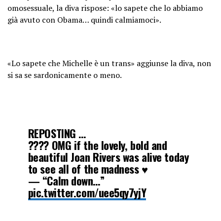
omosessuale, la diva rispose: «lo sapete che lo abbiamo
già avuto con Obama… quindi calmiamoci».
«Lo sapete che Michelle è un trans» aggiunse la diva, non
si sa se sardonicamente o meno.
REPOSTING …
???? OMG if the lovely, bold and
beautiful Joan Rivers was alive today
to see all of the madness ♥️
— “Calm down…”
pic.twitter.com/uee5qy7yjY
— RealKay_2 (@Real_K1776)
May 16,