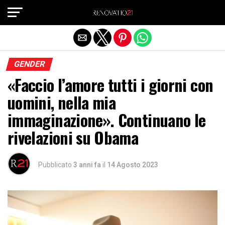
Exit mobile version
GENDER
«Faccio l’amore tutti i giorni con
uomini, nella mia
immaginazione». Continuano le
rivelazioni su Obama
Pubblicato
3 anni fa
il
14 Agosto 2023