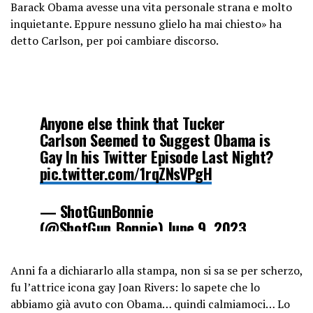
Barack Obama avesse una vita personale strana e molto
inquietante. Eppure nessuno glielo ha mai chiesto» ha
detto Carlson, per poi cambiare discorso.
Anyone else think that Tucker
Carlson Seemed to Suggest Obama is
Gay In his Twitter Episode Last Night?
pic.twitter.com/1rqZNsVPgH
— ShotGunBonnie
(@ShotGun_Bonnie)
June 9, 2023
Anni fa a dichiararlo alla stampa, non si sa se per scherzo,
fu l’attrice icona gay Joan Rivers: lo sapete che lo
abbiamo già avuto con Obama… quindi calmiamoci… Lo