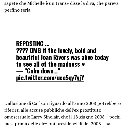
sapete che Michelle è un trans» disse la diva, che pareva
perfino seria.
REPOSTING …
???? OMG if the lovely, bold and
beautiful Joan Rivers was alive today
to see all of the madness ♥️
— “Calm down…”
pic.twitter.com/uee5qy7yjY
— RealKay_2 (@Real_K1776)
May 16,
2023
L’allusione di Carlson riguardo all’anno 2008 potrebbero
riferirsi alle accuse pubbliche dell’ex prostituto
omosessuale Larry Sinclair, che il 18 giugno 2008 – pochi
mesi prima delle elezioni presidenziali del 2008 – ha