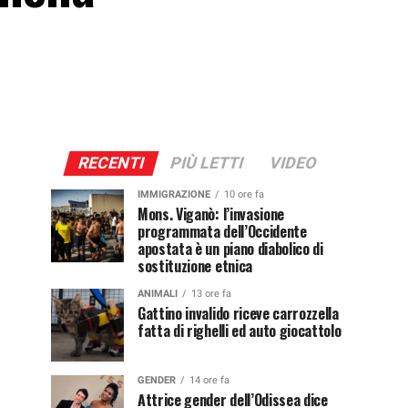
RECENTI
PIÙ LETTI
VIDEO
IMMIGRAZIONE
10 ore fa
Mons. Viganò: l’invasione
programmata dell’Occidente
apostata è un piano diabolico di
sostituzione etnica
ANIMALI
13 ore fa
Gattino invalido riceve carrozzella
fatta di righelli ed auto giocattolo
GENDER
14 ore fa
Attrice gender dell’Odissea dice