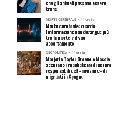
che gli animali possono essere
trans
MORTE CEREBRALE
14 ore fa
Morte cerebrale: quando
l’informazione non distingue più
tra la morte e il suo
accertamento
GEOPOLITICA
14 ore fa
Marjorie Taylor Greene e Massie
accusano i repubblicani di essere
responsabili dell’«invasione» di
migranti in Spagna