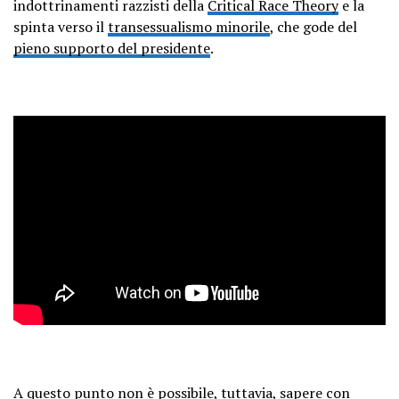
indottrinamenti razzisti della
Critical Race Theory
e la
spinta verso il
transessualismo minorile
, che gode del
pieno supporto del presidente
.
A questo punto non è possibile, tuttavia, sapere con