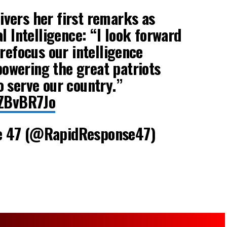
ivers her first remarks as
l Intelligence: “I look forward
 refocus our intelligence
wering the great patriots
 serve our country.”
JZBvBR7Jo
e 47 (@RapidResponse47)