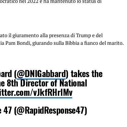
ocratico nel 2022 e ha mantenuto lo status di
uato il giuramento alla presenza di Trump e del
zia Pam Bondi, giurando sulla Bibbia a fianco del marito.
ard (
@DNIGabbard
) takes the
he 8th Director of National
witter.com/vJkfRHrIMv
e 47 (@RapidResponse47)