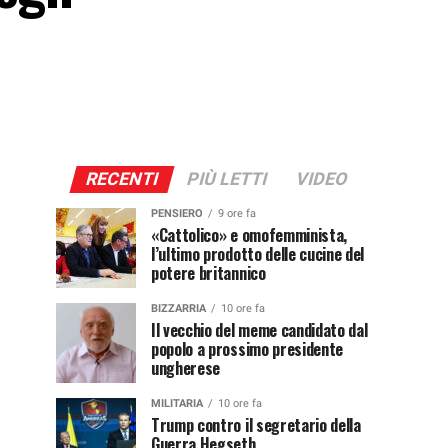
RECENTI
PIÙ LETTI
VIDEO
PENSIERO
9 ore fa
«Cattolico» e omofemminista,
l’ultimo prodotto delle cucine del
potere britannico
BIZZARRIA
10 ore fa
Il vecchio del meme candidato dal
popolo a prossimo presidente
ungherese
MILITARIA
10 ore fa
Trump contro il segretario della
Guerra Hegseth