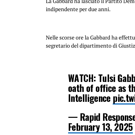
La Gabbard ha lasciato il Partito Dem
indipendente per due anni.
Nelle scorse ore la Gabbard ha effett
segretario del dipartimento di Giusti
WATCH: Tulsi Gabb
oath of office as t
Intelligence
pic.t
— Rapid Respons
February 13, 2025