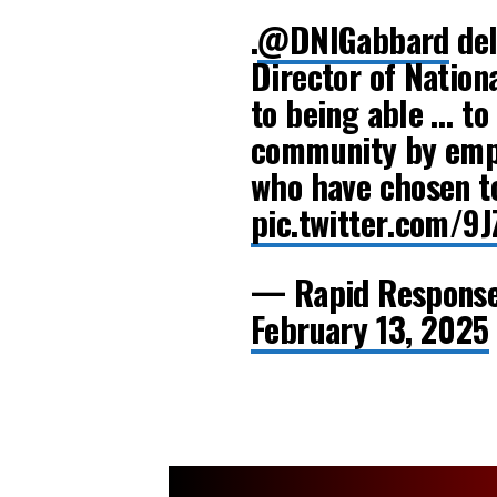
.
@DNIGabbard
del
Director of Nationa
to being able … to
community by empo
who have chosen to
pic.twitter.com/9
— Rapid Respons
February 13, 2025