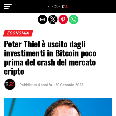
Exit mobile version
ECONOMIA
Peter Thiel è uscito dagli
investimenti in Bitcoin poco
prima del crash del mercato
cripto
Pubblicato
4 anni fa
il
20 Gennaio 2023