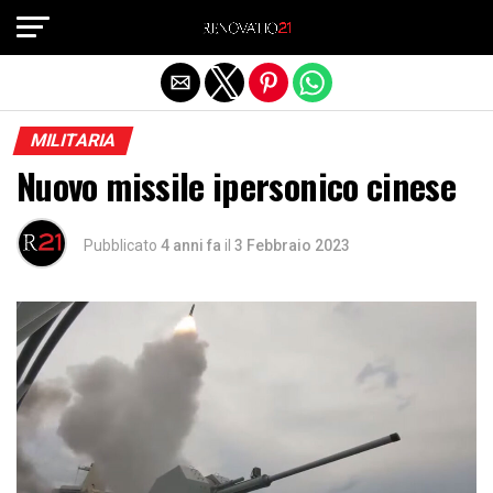
Exit mobile version
MILITARIA
Nuovo missile ipersonico cinese
Pubblicato
4 anni fa
il
3 Febbraio 2023