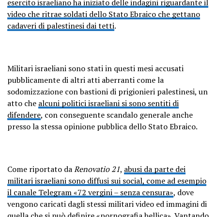
esercito israeliano ha iniziato delle indagini riguardante il
video che ritrae soldati dello Stato Ebraico che gettano
cadaveri di palestinesi dai tetti
.
Militari israeliani sono stati in questi mesi accusati
pubblicamente di altri atti aberranti come la
sodomizzazione con bastioni di prigionieri palestinesi, un
atto che
alcuni politici israeliani si sono sentiti di
difendere
, con conseguente scandalo generale anche
presso la stessa opinione pubblica dello Stato Ebraico.
Come riportato da
Renovatio 21
,
abusi da parte dei
militari israeliani sono diffusi sui social, come ad esempio
il canale Telegram «72 vergini – senza censura»
, dove
vengono caricati dagli stessi militari video ed immagini di
quella che si può definire «pornografia bellica». Vantando