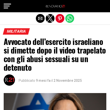
Exit mobile version
MILITARIA
Avvocato dell’esercito israeliano
si dimette dopo il video trapelato
con gli abusi sessuali su un
detenuto
Pubblicato
9 mesi fa
il
2 Novembre 2025