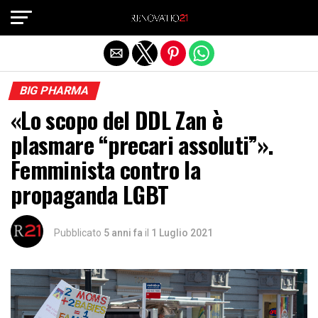
Exit mobile version
BIG PHARMA
«Lo scopo del DDL Zan è
plasmare “precari assoluti”».
Femminista contro la
propaganda LGBT
Pubblicato
5 anni fa
il
1 Luglio 2021