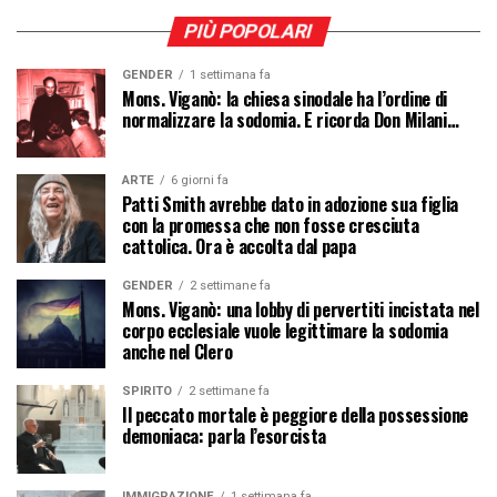
PIÙ POPOLARI
GENDER
1 settimana fa
Mons. Viganò: la chiesa sinodale ha l’ordine di
normalizzare la sodomia. E ricorda Don Milani…
ARTE
6 giorni fa
Patti Smith avrebbe dato in adozione sua figlia
con la promessa che non fosse cresciuta
cattolica. Ora è accolta dal papa
GENDER
2 settimane fa
Mons. Viganò: una lobby di pervertiti incistata nel
corpo ecclesiale vuole legittimare la sodomia
anche nel Clero
SPIRITO
2 settimane fa
Il peccato mortale è peggiore della possessione
demoniaca: parla l’esorcista
IMMIGRAZIONE
1 settimana fa