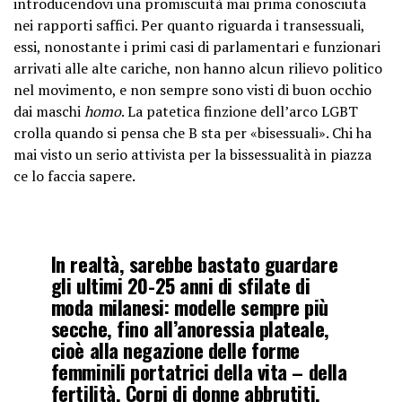
introducendovi una promiscuità mai prima conosciuta
nei rapporti saffici. Per quanto riguarda i transessuali,
essi, nonostante i primi casi di parlamentari e funzionari
arrivati alle alte cariche, non hanno alcun rilievo politico
nel movimento, e non sempre sono visti di buon occhio
dai maschi
homo
. La patetica finzione dell’arco LGBT
crolla quando si pensa che B sta per «bisessuali». Chi ha
mai visto un serio attivista per la bissessualità in piazza
ce lo faccia sapere.
In realtà, sarebbe bastato guardare
gli ultimi 20-25 anni di sfilate di
moda milanesi: modelle sempre più
secche, fino all’anoressia plateale,
cioè alla negazione delle forme
femminili portatrici della vita – della
fertilità. Corpi di donne abbrutiti,