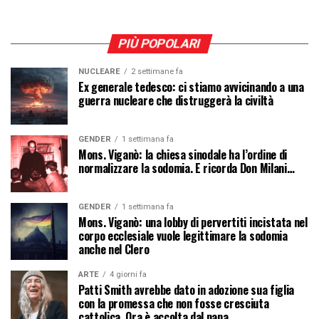
PIÙ POPOLARI
NUCLEARE
2 settimane fa
Ex generale tedesco: ci stiamo avvicinando a una
guerra nucleare che distruggerà la civiltà
GENDER
1 settimana fa
Mons. Viganò: la chiesa sinodale ha l’ordine di
normalizzare la sodomia. E ricorda Don Milani…
GENDER
1 settimana fa
Mons. Viganò: una lobby di pervertiti incistata nel
corpo ecclesiale vuole legittimare la sodomia
anche nel Clero
ARTE
4 giorni fa
Patti Smith avrebbe dato in adozione sua figlia
con la promessa che non fosse cresciuta
cattolica. Ora è accolta dal papa