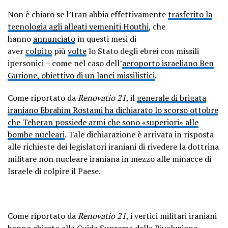
Non è chiaro se l’Iran abbia effettivamente
trasferito la
tecnologia agli alleati yemeniti Houthi
, che
hanno
annunciato
in questi mesi di
aver
colpito
più
volte
lo Stato degli ebrei con missili
ipersonici – come nel caso dell’
aeroporto israeliano Ben
Gurione, obiettivo di un lanci missilistici
.
Come riportato da
Renovatio 21
, il
generale di brigata
iraniano Ebrahim Rostami ha dichiarato lo scorso ottobre
che Teheran possiede armi che sono «superiori» alle
bombe nucleari
. Tale dichiarazione è arrivata in risposta
alle richieste dei legislatori iraniani di rivedere la dottrina
militare non nucleare iraniana in mezzo alle minacce di
Israele di colpire il Paese.
Come riportato da
Renovatio 21
, i vertici militari iraniani
hanno chiesto alla Guida Suprema della Rivoluzione