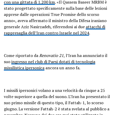
con una gittata di 1.200 km
. «Il Qassem Baseer MRBM è
stato progettato specificamente sulla base delle lezioni
apprese dalle operazioni True Promise dello scorso
anno», aveva affermato il ministro della Difesa iraniano
generale Aziz Nasirzadeh, riferendosi ai due
attacchi di
rappresaglia dell’Iran contro Israele nel 2024
.
Come riportato da
Renovatio 21
, l’Iran ha annunciato il
suo
ingresso nel club di Paesi dotati di tecnologia
missilistica ipersonica
ancora un anno fa.
I missili ipersonici volano a una velocità da cinque a 25
volte superiore a quella del suono. L’Iran ha presentato il
suo primo missile di questo tipo, il Fattah-1, lo scorso
giugno. La versione Fattah-2 è stata svelata al pubblico a
novembre. Nessuno dei due era mai stato utilizzato in