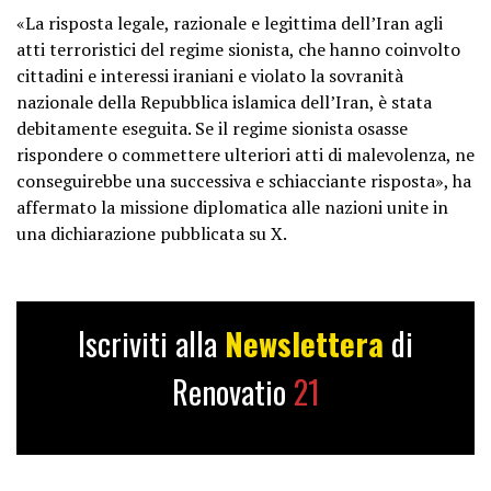
regime…
«La risposta legale, razionale e legittima dell’Iran agli
atti terroristici del regime sionista, che hanno coinvolto
— I.R.IRAN Mission to UN, NY
cittadini e interessi iraniani e violato la sovranità
(@Iran_UN)
October 1, 2024
nazionale della Repubblica islamica dell’Iran, è stata
debitamente eseguita. Se il regime sionista osasse
rispondere o commettere ulteriori atti di malevolenza, ne
conseguirebbe una successiva e schiacciante risposta», ha
affermato la missione diplomatica alle nazioni unite in
una dichiarazione pubblicata su X.
Iscriviti alla
Newslettera
di
Renovatio
21