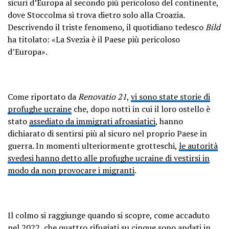
sicuri d’Europa al secondo più pericoloso del continente,
dove Stoccolma si trova dietro solo alla Croazia.
Descrivendo il triste fenomeno, il quotidiano tedesco
Bild
ha titolato: «La Svezia è il Paese più pericoloso
d’Europa».
Come riportato da
Renovatio 21
,
vi sono state storie di
profughe ucraine
che, dopo notti in cui il loro ostello è
stato
assediato da immigrati afroasiatici
, hanno
dichiarato di sentirsi più al sicuro nel proprio Paese in
guerra. In momenti ulteriormente grotteschi,
le autorità
svedesi hanno detto alle profughe ucraine di vestirsi in
modo da non provocare i migranti
.
Il colmo si raggiunge quando si scopre, come accaduto
nel 2022, che
quattro rifugiati su cinque sono andati in