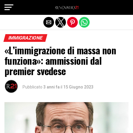
Exit mobile version
IMMIGRAZIONE
«L’immigrazione di massa non
funziona»: ammissioni dal
premier svedese
Pubblicato
3 anni fa
il
15 Giugno 2023