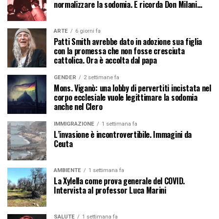
normalizzare la sodomia. E ricorda Don Milani…
ARTE
6 giorni fa
Patti Smith avrebbe dato in adozione sua figlia
con la promessa che non fosse cresciuta
cattolica. Ora è accolta dal papa
GENDER
2 settimane fa
Mons. Viganò: una lobby di pervertiti incistata nel
corpo ecclesiale vuole legittimare la sodomia
anche nel Clero
IMMIGRAZIONE
1 settimana fa
L’invasione è incontrovertibile. Immagini da
Ceuta
AMBIENTE
1 settimana fa
La Xylella come prova generale del COVID.
Intervista al professor Luca Marini
SALUTE
1 settimana fa