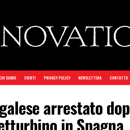
CHI SIAMO
EVENTI
PRIVACY POLICY
NEWSLETTERA
CONTATTO
galese arrestato dop
netturbino in Spagna