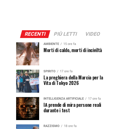
RECENTI
PIÙ LETTI
VIDEO
AMBIENTE
15 ore fa
Morti di caldo, morti di inciviltà
SPIRITO
17 ore fa
La preghiera della Marcia per la
Vita di Tokyo 2026
INTELLIGENZA ARTIFICIALE
17 ore fa
IA prende di mira persone reali
durante i test
RAZZISMO
18 ore fa