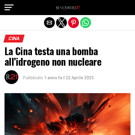
Exit mobile version
CINA
La Cina testa una bomba
all’idrogeno non nucleare
Pubblicato
1 anno fa
il
22 Aprile 2025