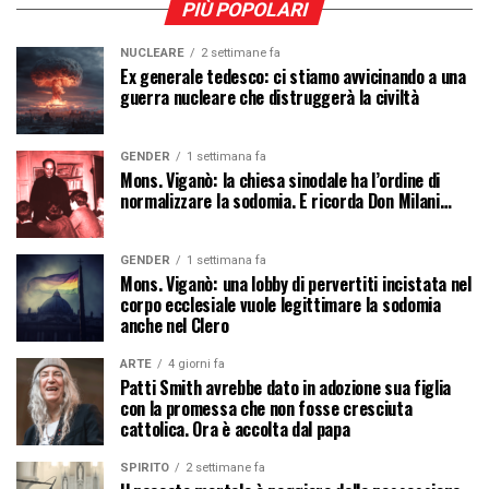
PIÙ POPOLARI
NUCLEARE
2 settimane fa
Ex generale tedesco: ci stiamo avvicinando a una
guerra nucleare che distruggerà la civiltà
GENDER
1 settimana fa
Mons. Viganò: la chiesa sinodale ha l’ordine di
normalizzare la sodomia. E ricorda Don Milani…
GENDER
1 settimana fa
Mons. Viganò: una lobby di pervertiti incistata nel
corpo ecclesiale vuole legittimare la sodomia
anche nel Clero
ARTE
4 giorni fa
Patti Smith avrebbe dato in adozione sua figlia
con la promessa che non fosse cresciuta
cattolica. Ora è accolta dal papa
SPIRITO
2 settimane fa