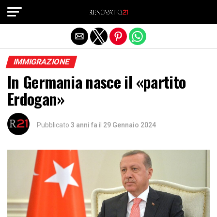
Exit mobile version
IMMIGRAZIONE
In Germania nasce il «partito
Erdogan»
Pubblicato
3 anni fa
il
29 Gennaio 2024