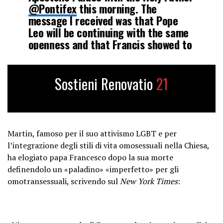
@Pontifex
this morning. The
message I received was that Pope
Leo will be continuing with the same
openness and that Francis showed to
LGBTQ Catholics. I found Leo to be
joyful,…
pic.twitter.com/igrY6kSjGF
Sostieni Renovatio
21
— James Martin, SJ
(@JamesMartinSJ)
September 1,
2025
Martin, famoso per il suo attivismo LGBT e per
l’integrazione degli stili di vita omosessuali nella Chiesa,
ha elogiato papa Francesco dopo la sua morte
definendolo un «paladino» «imperfetto» per gli
omotransessuali, scrivendo sul
New York Times
: