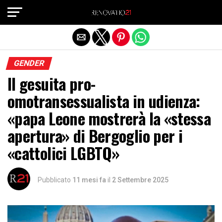
Exit mobile version
GENDER
Il gesuita pro-
omotransessualista in udienza:
«papa Leone mostrerà la «stessa
apertura» di Bergoglio per i
«cattolici LGBTQ»
Pubblicato
11 mesi fa
il
2 Settembre 2025