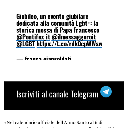
Giubileo, un evento giubilare
dedicata alla comunità Lgbt+: la
storica mossa di Papa Francesco
@Pontifex_it
⁩ ⁦
@ilmessaggeroit
@LGBT
⁩
https://t.co/rdk0cpWWsw
— franca giansoldati
(@francagiansol)
December 6, 2024
Iscriviti al canale Telegram
«Nel calendario ufficiale dell’Anno Santo al 6 di