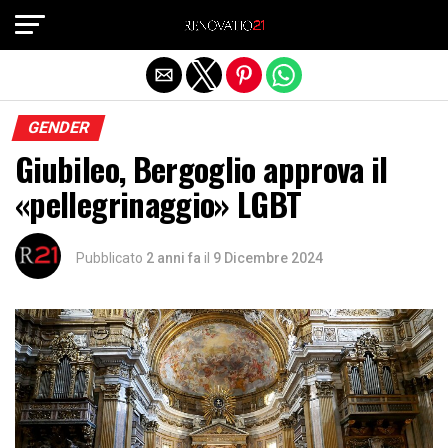
Exit mobile version
GENDER
Giubileo, Bergoglio approva il
«pellegrinaggio» LGBT
Pubblicato
2 anni fa
il
9 Dicembre 2024