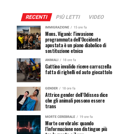
RECENTI
PIÙ LETTI
VIDEO
IMMIGRAZIONE
15 ore fa
Mons. Viganò: l’invasione
programmata dell’Occidente
apostata è un piano diabolico di
sostituzione etnica
ANIMALI
18 ore fa
Gattino invalido riceve carrozzella
fatta di righelli ed auto giocattolo
GENDER
18 ore fa
Attrice gender dell’Odissea dice
che gli animali possono essere
trans
MORTE CEREBRALE
19 ore fa
Morte cerebrale: quando
l’informazione non distingue più