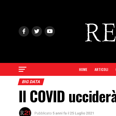
HOME
ARTICOLI
BIG DATA
Il COVID ucciderà
Pubblicato
5 anni fa
il
25 Luglio 2021