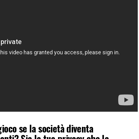
gioco se la società diventa
nti? Sia la tua privacy che la