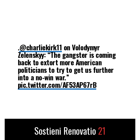
.
@charliekirk11
on Volodymyr
Zelenskyy: “The gangster is coming
back to extort more American
politicians to try to get us further
into a no-win war.”
pic.twitter.com/AF53AP67rB
— Human Events (@HumanEvents)
September 15, 2023
Sostieni Renovatio
21