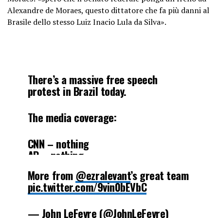
Alexandre de Moraes, questo dittatore che fa più danni al
Brasile dello stesso Luiz Inacio Lula da Silva».
There’s a massive free speech
protest in Brazil today.
The media coverage:
CNN – nothing
AP – nothing
Reuters – nothing
More from
@ezralevant
’s great team
NYT – nothing
pic.twitter.com/9vin0bEVbC
pic.twitter.com/UzeqZwGprG
— John LeFevre (@JohnLeFevre)