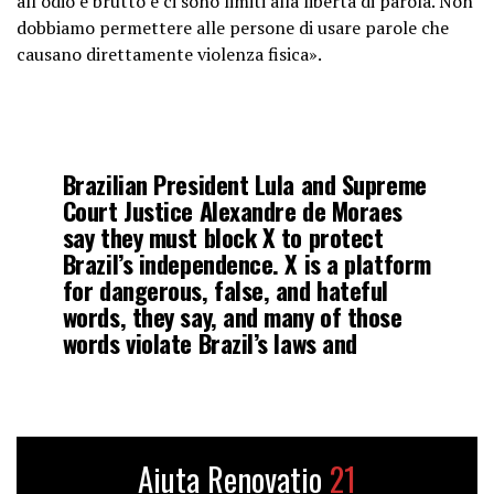
all’odio è brutto e ci sono limiti alla libertà di parola. Non
dobbiamo permettere alle persone di usare parole che
causano direttamente violenza fisica».
Brazilian President Lula and Supreme
Court Justice Alexandre de Moraes
say they must block X to protect
Brazil’s independence. X is a platform
for dangerous, false, and hateful
words, they say, and many of those
words violate Brazil’s laws and
Constitution.
But their censorship…
pic.twitter.com/mu1lROzzoN
Aiuta Renovatio
21