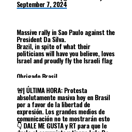
September 7, 2024
— John LeFevre (@JohnLeFevre)
September 7, 2024
Massive rally in Sao Paulo against the
President Da Silva.
Brazil, in spite of what their
politicians will have you believe, loves
Israel and proudly fly the Israeli flag
Obrigado Brasil
pic.twitter.com/4gvRUNUKL6
🚨| ÚLTIMA HORA: Protesta
absolutamente masiva hoy en Brasil
— #EBluemountain1 🎗
por a favor de la libertad de
(@EBluemountain1)
September 7,
expresión. Los grandes medios de
2024
comunicación no te mostrarán esto
👇 DALE ME GUSTA y RT para que le