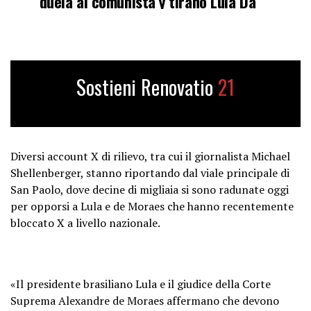
duela al comunista y tirano Lula Da
Silva. 🇧🇷
pic.twitter.com/95Gn4bmWNg
— Eduardo Menoni
Sostieni Renovatio
21
(@eduardomenoni)
September 7,
2024
Diversi account X di rilievo, tra cui il giornalista Michael
Shellenberger, stanno riportando dal viale principale di
San Paolo, dove decine di migliaia si sono radunate oggi
per opporsi a Lula e de Moraes che hanno recentemente
bloccato X a livello nazionale.
«Il presidente brasiliano Lula e il giudice della Corte
Suprema Alexandre de Moraes affermano che devono