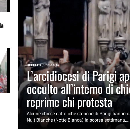
la
OCCULTO
2 mesi fa
L’arcidiocesi di Parigi 
occulto all’interno di chi
reprime chi protesta
Alcune chiese cattoliche storiche di Parigi hanno os
Nuit Blanche (Notte Bianca) la scorsa settimana,...