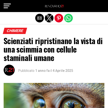
Exit mobile version
CHIMERE
Scienziati ripristinano la vista di
una scimmia con cellule
staminali umane
Pubblicato
1 anno fa
il
4 Aprile 2025