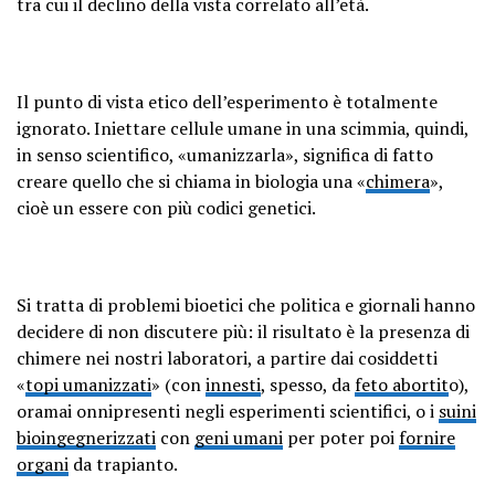
tra cui il declino della vista correlato all’età.
Il punto di vista etico dell’esperimento è totalmente
ignorato. Iniettare cellule umane in una scimmia, quindi,
in senso scientifico, «umanizzarla», significa di fatto
creare quello che si chiama in biologia una «
chimera
»,
cioè un essere con più codici genetici.
Si tratta di problemi bioetici che politica e giornali hanno
decidere di non discutere più: il risultato è la presenza di
chimere nei nostri laboratori, a partire dai cosiddetti
«
topi umanizzati
» (con
innesti
, spesso, da
feto abortit
o),
oramai onnipresenti negli esperimenti scientifici, o i
suini
bioingegnerizzati
con
geni umani
per poter poi
fornire
organi
da trapianto.