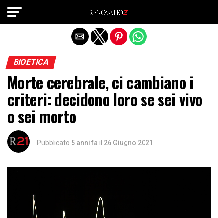
Exit mobile version
BIOETICA
Morte cerebrale, ci cambiano i
criteri: decidono loro se sei vivo
o sei morto
Pubblicato
5 anni fa
il
26 Giugno 2021