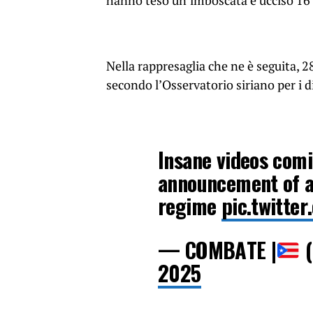
hanno teso un’imboscata e ucciso 16 
Nella rappresaglia che ne è seguita, 2
secondo l’Osservatorio siriano per i 
Insane videos comi
announcement of an
regime
pic.twitter
— COMBATE |
(
2025