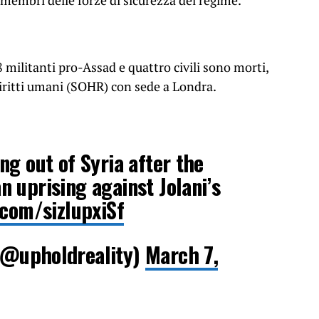
membri delle forze di sicurezza del regime.
8 militanti pro-Assad e quattro civili sono morti,
diritti umani (SOHR) con sede a Londra.
ng out of Syria after the
 uprising against Jolani’s
.com/sizIupxiSf
@upholdreality)
March 7,