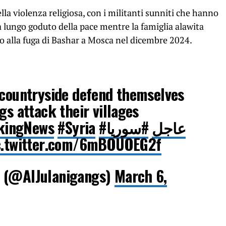
ella violenza religiosa, con i militanti sunniti che hanno
a lungo goduto della pace mentre la famiglia alawita
o alla fuga di Bashar a Mosca nel dicembre 2024.
 countryside defend themselves
gs attack their villages
kingNews
#Syria
#سوريا
#عاجل
c.twitter.com/6mBOUOEG2f
s (@AlJulanigangs)
March 6,