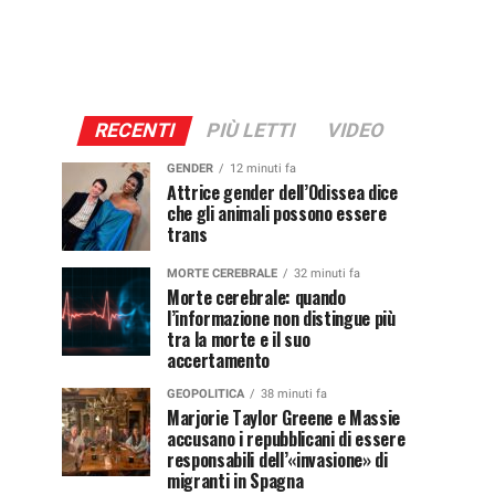
RECENTI
PIÙ LETTI
VIDEO
GENDER
12 minuti fa
Attrice gender dell’Odissea dice
che gli animali possono essere
trans
MORTE CEREBRALE
32 minuti fa
Morte cerebrale: quando
l’informazione non distingue più
tra la morte e il suo
accertamento
GEOPOLITICA
38 minuti fa
Marjorie Taylor Greene e Massie
accusano i repubblicani di essere
responsabili dell’«invasione» di
migranti in Spagna