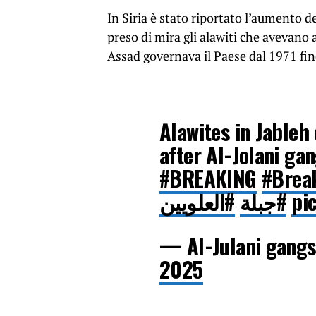
In Siria è stato riportato l’aumento d
preso di mira gli alawiti che avevano 
Assad governava il Paese dal 1971 fin
Alawites in Jableh
after Al-Jolani gan
#BREAKING
#Brea
#العلويين
#جبلة
pi
— Al-Julani gang
2025