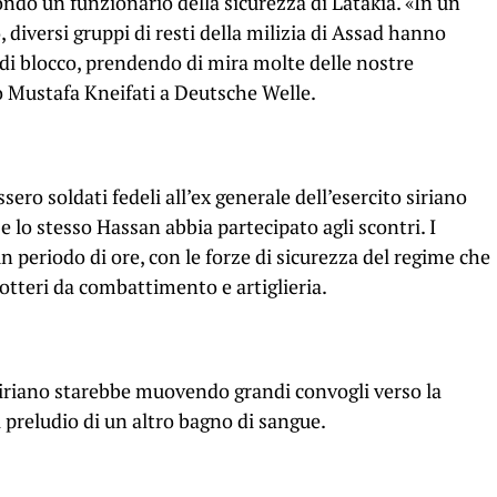
ondo un funzionario della sicurezza di Latakia. «In un
 diversi gruppi di resti della milizia di Assad hanno
i di blocco, prendendo di mira molte delle nostre
to Mustafa Kneifati a Deutsche Welle.
sero soldati fedeli all’ex generale dell’esercito siriano
e lo stesso Hassan abbia partecipato agli scontri. I
 periodo di ore, con le forze di sicurezza del regime che
otteri da combattimento e artiglieria.
siriano starebbe muovendo grandi convogli verso la
l preludio di un altro bagno di sangue.