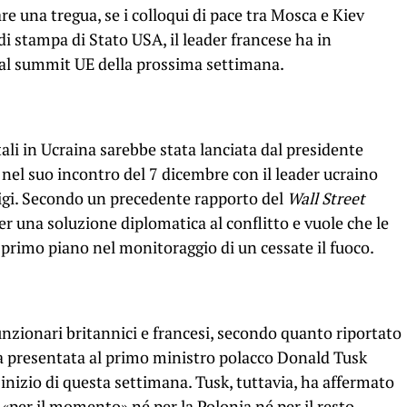
re una tregua, se i colloqui di pace tra Mosca e Kiev
i stampa di Stato USA, il leader francese ha in
 al summit UE della prossima settimana.
ali in Ucraina sarebbe stata lanciata dal presidente
 nel suo incontro del 7 dicembre con il leader ucraino
igi. Secondo un precedente rapporto del
Wall Street
r una soluzione diplomatica al conflitto e vuole che le
primo piano nel monitoraggio di un cessate il fuoco.
funzionari britannici e francesi, secondo quanto riportato
ia presentata al primo ministro polacco Donald Tusk
l’inizio di questa settimana. Tusk, tuttavia, ha affermato
 «per il momento» né per la Polonia né per il resto